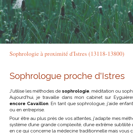
Sophrologie à proximité d'Istres (13118-13800)
Sophrologue proche d'Istres
J'utilise les méthodes de
sophrologie
, méditation ou soph
Aujourd'hui, je travaille dans mon cabinet sur Eyguièr
encore Cavaillon
. En tant que sophrologue, j'aide enfan
ou en entreprise.
Pour être au plus près de vos attentes, j'adapte mes métho
système d’une grande complexité, d’une extrême subtilité q
en ce qui concerne la médecine traditionnelle mais vous co