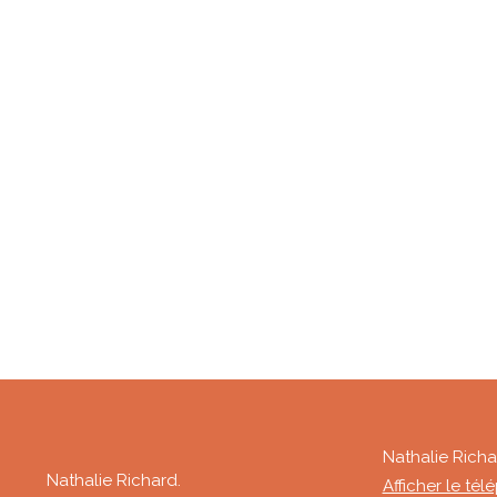
Nathalie Richa
Nathalie Richard.
Afficher le té