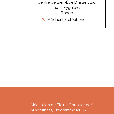
Centre de Bien-Être L'instant Bio
13430
Eyguières
France
Afficher le téléphone
Méditation de Pleine Conscience/
Mindfulness, Programme MBSR