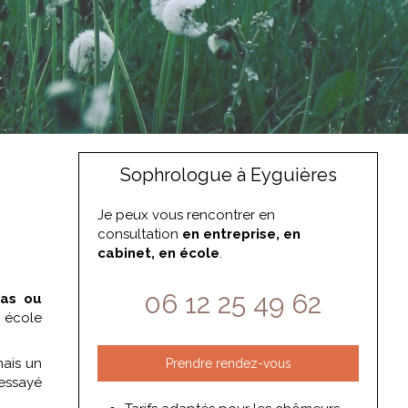
Sophrologue à Eyguières
Je peux vous rencontrer en
consultation
en entreprise, en
cabinet, en école
.
06 12 25 49 62
mas ou
n école
mais un
Prendre rendez-vous
 essayé