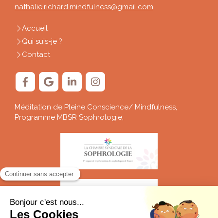
nathalie.richard.mindfulness@gmail.com
Accueil
Qui suis-je ?
Contact
Méditation de Pleine Conscience/ Mindfulness,
Programme MBSR Sophrologie,